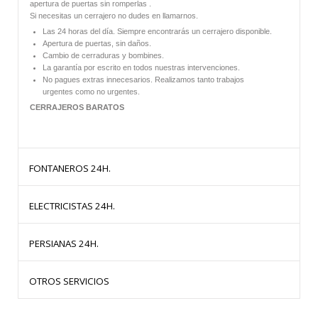
apertura de puertas sin romperlas .
Si necesitas un cerrajero no dudes en llamarnos.
Las 24 horas del día. Siempre encontrarás un cerrajero disponible.
Apertura de puertas, sin daños.
Cambio de cerraduras y bombines.
La garantía por escrito en todos nuestras intervenciones.
No pagues extras innecesarios. Realizamos tanto trabajos
urgentes como no urgentes.
CERRAJEROS BARATOS
FONTANEROS 24H.
ELECTRICISTAS 24H.
HERMANOS OLLER te ofrece
fontaneros
baratos las 24 horas del dia.
PERSIANAS 24H.
Todos nuestros trabajos están garantizados por escrito.
HERMANOS OLLER te ofrece
Electricistas
baratos las 24 horas del dia.
Fontaneros Baratos:
OTROS SERVICIOS
Todos nuestros trabajos están garantizados por escrito.
Disponemos de un equipo de profesionales que te garantizan la mejor
calidad con los mejores materiales y al mejor precio.
HERMANOS OLLER
somos especialistas en
persianas
. Ofrecemos
Electricistas Baratos:
nuestros servicios de instalación, cambio y reparación de persianas.