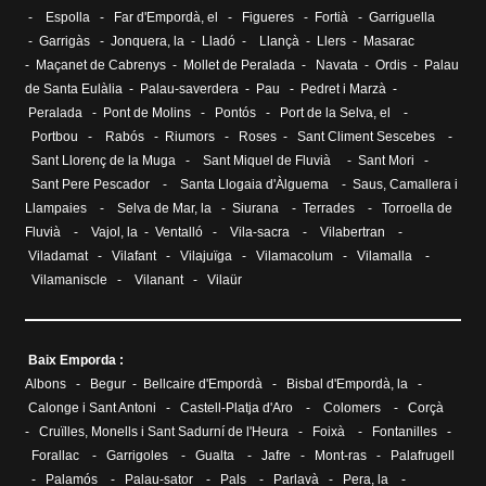
-
Espolla
-
Far d'Empordà, el
-
Figueres
-
Fortià
-
Garriguella
-
Garrigàs
-
Jonquera, la
-
Lladó
-
Llançà
-
Llers
-
Masarac
-
Maçanet de Cabrenys
-
Mollet de Peralada
-
Navata
-
Ordis
-
Palau
de Santa Eulàlia
- Palau-saverdera -
Pau
-
Pedret i Marzà
-
Peralada
-
Pont de Molins
-
Pontós
-
Port de la Selva, el
-
Portbou
-
Rabós
-
Riumors
-
Roses
-
Sant Climent Sescebes
-
Sant Llorenç de la Muga
-
Sant Miquel de Fluvià
-
Sant Mori
-
Sant Pere Pescador
-
Santa Llogaia d'Àlguema
-
Saus, Camallera i
Llampaies
-
Selva de Mar, la
-
Siurana
-
Terrades
-
Torroella de
Fluvià
-
Vajol, la
-
Ventalló
-
Vila-sacra
-
Vilabertran
-
Viladamat
-
Vilafant
-
Vilajuïga
-
Vilamacolum
-
Vilamalla
-
Vilamaniscle
-
Vilanant
-
Vilaür
Baix Emporda :
Albons
-
Begur
-
Bellcaire d'Empordà
-
Bisbal d'Empordà, la
-
Calonge i Sant Antoni
-
Castell-Platja d'Aro
-
Colomers
-
Corçà
-
Cruïlles, Monells i Sant Sadurní de l'Heura
-
Foixà
-
Fontanilles
-
Forallac
-
Garrigoles
-
Gualta
-
Jafre
-
Mont-ras
-
Palafrugell
-
Palamós
-
Palau-sator
-
Pals
-
Parlavà
-
Pera, la
-