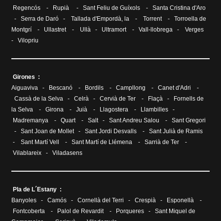
Regencós
-
Rupià
-
Sant Feliu de Guíxols
-
Santa Cristina d'Aro
-
Serra de Daró
-
Tallada d'Empordà, la
-
Torrent
-
Torroella de
Montgrí
-
Ullastret
-
Ullà
-
Ultramort
-
Vall-llobrega
-
Verges
-
Vilopriu
Girones :
Aiguaviva
-
Bescanó
-
Bordils
-
Campllong
-
Canet d'Adri
-
Cassà de la Selva
-
Celrà
-
Cervià de Ter
-
Flaçà
-
Fornells de
la Selva
-
Girona
-
Juià
-
Llagostera
-
Llambilles
-
Madremanya
-
Quart
-
Salt
-
Sant Andreu Salou
-
Sant Gregori
-
Sant Joan de Mollet
-
Sant Jordi Desvalls
-
Sant Julià de Ramis
-
Sant Martí Vell
-
Sant Martí de Llémena
-
Sarrià de Ter
-
Vilablareix
-
Viladasens
Pla de L´Estany :
Banyoles
-
Camós
-
Cornellà del Terri
-
Crespià
-
Esponellà
-
Fontcoberta
-
Palol de Revardit
-
Porqueres
-
Sant Miquel de