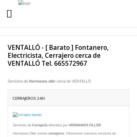
INICIO
Buscar
VENTALLÓ - [ Barato ] Fontanero,
SERVICIOS
Electricista, Cerrajero cerca de
VENTALLÓ Tel. 665572967
SERVICIO 24 HORAS
QUIENES SOMOS
Servicios de
Hermanos olle
r cerca de VENTALLÓ
URGENCIAS
24 HORAS
CERRAJEROS 24H.
LLAMANOS AL
665 57 29 67
Servicios de
Cerrajería
ofrecidos por
HERMANOS OLLER
Hermanos Oller somos
cerrajeros
. Ofrecemos nuestros servicios de