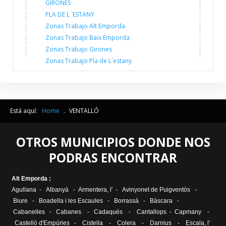
GIRONES
PLA DE L ´ESTANY
Zonas Trabajo Alt Emporda
Zonas Trabajo Baix Emporda
Zonas Trabajo Girones
Zonas Trabajo Pla de L´estany
Está aquí:
Home
.
VENTALLÓ
OTROS MUNICIPIOS DONDE NOS
PODRAS ENCONTRAR
Alt Emporda :
Agullana
-
Albanyà
-
Armentera, l'
-
Avinyonet de Puigventós
-
Biure
-
Boadella i les Escaules
-
Borrassà
-
Bàscara
-
Cabanelles
-
Cabanes
-
Cadaqués
-
Cantallops
-
Capmany
-
Castelló d'Empúries
-
Cistella
-
Colera
-
Darnius
-
Escala, l
'