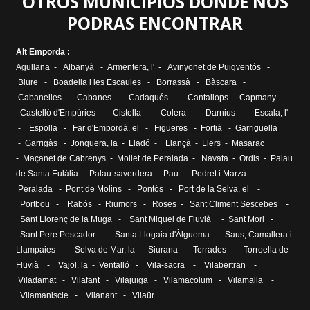
OTROS MUNICIPIOS DONDE NOS
PODRAS ENCONTRAR
Alt Emporda :
Agullana
-
Albanyà
-
Armentera, l'
-
Avinyonet de Puigventós
-
Biure
-
Boadella i les Escaules
-
Borrassà
-
Bàscara
-
Cabanelles
-
Cabanes
-
Cadaqués
-
Cantallops
-
Capmany
-
Castelló d'Empúries
-
Cistella
-
Colera
-
Darnius
-
Escala, l
'
-
Espolla
-
Far d'Empordà, el
-
Figueres
-
Fortià
-
Garriguella
-
Garrigàs
-
Jonquera, la
-
Lladó
-
Llançà
-
Llers
-
Masarac
-
Maçanet de Cabrenys
-
Mollet de Peralada
-
Navata
-
Ordis
-
Palau
de Santa Eulàlia
- Palau-saverdera -
Pau
-
Pedret i Marzà
-
Peralada
-
Pont de Molins
-
Pontós
-
Port de la Selva, el
-
Portbou
-
Rabós
-
Riumors
-
Roses
-
Sant Climent Sescebes
-
Sant Llorenç de la Muga
-
Sant Miquel de Fluvià
-
Sant Mori
-
Sant Pere Pescador
-
Santa Llogaia d'Àlguema
-
Saus, Camallera i
Llampaies
-
Selva de Mar, la
-
Siurana
-
Terrades
-
Torroella de
Fluvià
-
Vajol, la
-
Ventalló
-
Vila-sacra
-
Vilabertran
-
Viladamat
-
Vilafant
-
Vilajuïga
-
Vilamacolum
-
Vilamalla
-
Vilamaniscle
-
Vilanant
-
Vilaür