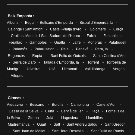
Baix Emporda :
Albons
-
Begur
-
Bellcaire d'Empordà
-
Bisbal d'Empordà, la
-
Calonge i Sant Antoni
-
Castell-Platja d'Aro
-
Colomers
-
Corçà
-
Cruïlles, Monells i Sant Sadurní de l'Heura
-
Foixà
-
Fontanilles
-
Forallac
-
Garrigoles
-
Gualta
-
Jafre
-
Mont-ras
-
Palafrugell
-
Palamós
-
Palau-sator
-
Pals
-
Parlavà
-
Pera, la
-
Regencós
-
Rupià
-
Sant Feliu de Guíxols
-
Santa Cristina d'Aro
-
Serra de Daró
-
Tallada d'Empordà, la
-
Torrent
-
Torroella de
Montgrí
-
Ullastret
-
Ullà
-
Ultramort
-
Vall-llobrega
-
Verges
-
Vilopriu
Girones :
Aiguaviva
-
Bescanó
-
Bordils
-
Campllong
-
Canet d'Adri
-
Cassà de la Selva
-
Celrà
-
Cervià de Ter
-
Flaçà
-
Fornells de
la Selva
-
Girona
-
Juià
-
Llagostera
-
Llambilles
-
Madremanya
-
Quart
-
Salt
-
Sant Andreu Salou
-
Sant Gregori
-
Sant Joan de Mollet
-
Sant Jordi Desvalls
-
Sant Julià de Ramis