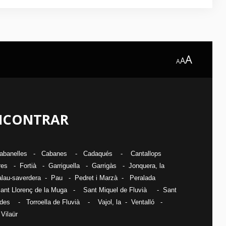
A
A
A
ENCONTRAR
abanelles
-
Cabanes
-
Cadaqués
-
Cantallops
res
-
Fortià
-
Garriguella
-
Garrigàs
-
Jonquera, la
lau-saverdera -
Pau
-
Pedret i Marzà
-
Peralada
ant Llorenç de la Muga
-
Sant Miquel de Fluvià
-
Sant
ades
-
Torroella de Fluvià
-
Vajol, la
-
Ventalló
-
-
Vilaür