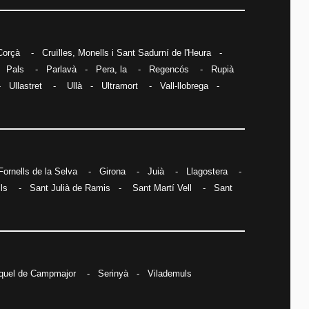
Corçà
-
Cruïlles, Monells i Sant Sadurní de l'Heura
-
-
Pals
-
Parlavà
-
Pera, la
-
Regencós
-
Rupià
-
Ullastret
-
Ullà
-
Ultramort
-
Vall-llobrega
-
Fornells de la Selva
-
Girona
-
Juià
-
Llagostera
-
lls
-
Sant Julià de Ramis
-
Sant Martí Vell
-
Sant
quel de Campmajor
-
Serinyà
-
Vilademuls