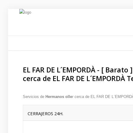
INICIO
SERVICIOS
EL FAR DE L´EMPORDÀ - [ Barato ] 
SERVICIO 24 HORAS
cerca de EL FAR DE L´EMPORDÀ Te
QUIENES SOMOS
Servicios de
Hermanos olle
r cerca de EL FAR DE L´EMPORD
URGENCIAS
24 HORAS
CERRAJEROS 24H.
LLAMANOS AL
665 57 29 67