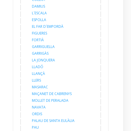
DAMIUS
L´ESCALA
ESPOLLA
EL FAR D´EMPORDÀ
FIGUERES
FORTIÀ
GARRIGUELLA
GARRIGÀS
LA JONQUERA
LLADÓ
LLANÇÀ
LLERS
MASARAC
MAÇANET DE CABRENYS
MOLLET DE PERALADA
NAVATA
ORDIS
PALAU DE SANTA EULÀLIA
PAU