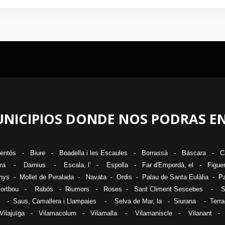
NICIPIOS DONDE NOS PODRAS 
ventós
-
Biure
-
Boadella i les Escaules
-
Borrassà
-
Bàscara
-
C
ra
-
Darnius
-
Escala, l
' -
Espolla
-
Far d'Empordà, el
-
Figue
nys
-
Mollet de Peralada
-
Navata
-
Ordis
-
Palau de Santa Eulàlia
- Pa
ortbou
-
Rabós
-
Riumors
-
Roses
-
Sant Climent Sescebes
-
S
-
Saus, Camallera i Llampaies
-
Selva de Mar, la
-
Siurana
-
Terr
Vilajuïga
-
Vilamacolum
-
Vilamalla
-
Vilamaniscle
-
Vilanant