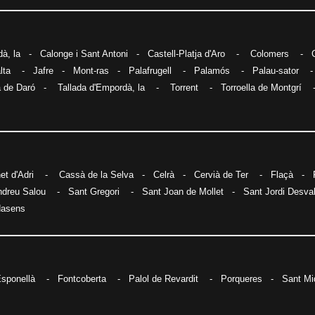
à, la
-
Calonge i Sant Antoni
-
Castell-Platja d'Aro
-
Colomers
-
lta
-
Jafre
-
Mont-ras
-
Palafrugell
-
Palamós
-
Palau-sator
a de Daró
-
Tallada d'Empordà, la
-
Torrent
-
Torroella de Montgrí
et d'Adri
-
Cassà de la Selva
-
Celrà
-
Cervià de Ter
-
Flaçà
-
ndreu Salou
-
Sant Gregori
-
Sant Joan de Mollet
-
Sant Jordi Desva
dasens
sponellà
-
Fontcoberta
-
Palol de Revardit
-
Porqueres
-
Sant Mi