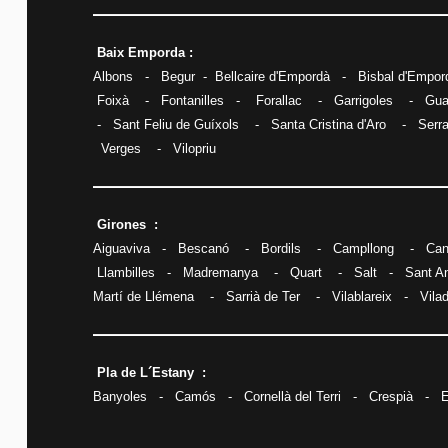
Baix Emporda :
Albons
-
Begur
-
Bellcaire d'Empordà
-
Bisbal d'Empord
Foixà
-
Fontanilles
-
Forallac
-
Garrigoles
-
Gua
-
Sant Feliu de Guíxols
-
Santa Cristina d'Aro
-
Serr
Verges
-
Vilopriu
Girones :
Aiguaviva
-
Bescanó
-
Bordils
-
Campllong
-
Can
Llambilles
-
Madremanya
-
Quart
-
Salt
-
Sant A
Martí de Llémena
-
Sarrià de Ter
-
Vilablareix
-
Vila
Pla de L´Estany :
Banyoles
-
Camós
-
Cornellà del Terri
-
Crespià
-
E