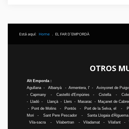
Está aquí:
Home
.
EL FAR D´EMPORDÀ
OTROS MU
Alt Emporda :
Agullana
-
Albanyà
-
Armentera, l'
-
Avinyonet de Puig
-
Capmany
-
Castelló d'Empúries
-
Cistella
-
Cole
-
Lladó
-
Llançà
-
Llers
-
Masarac
-
Maçanet de Cabre
-
Pont de Molins
-
Pontós
-
Port de la Selva, el
-
P
Mori
-
Sant Pere Pescador
-
Santa Llogaia d'Àlguema
Vila-sacra
-
Vilabertran
-
Viladamat
-
Vilafant
-