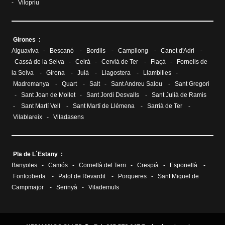
-
Vilopriu
Girones :
Aiguaviva
-
Bescanó
-
Bordils
-
Campllong
-
Canet d'Adri
-
Cassà de la Selva
-
Celrà
-
Cervià de Ter
-
Flaçà
-
Fornells de
la Selva
-
Girona
-
Juià
-
Llagostera
-
Llambilles
-
Madremanya
-
Quart
-
Salt
-
Sant Andreu Salou
-
Sant Gregori
-
Sant Joan de Mollet
-
Sant Jordi Desvalls
-
Sant Julià de Ramis
-
Sant Martí Vell
-
Sant Martí de Llémena
-
Sarrià de Ter
-
Vilablareix
-
Viladasens
Pla de L´Estany :
Banyoles
-
Camós
-
Cornellà del Terri
-
Crespià
-
Esponellà
-
Fontcoberta
-
Palol de Revardit
-
Porqueres
-
Sant Miquel de
Campmajor
-
Serinyà
-
Vilademuls