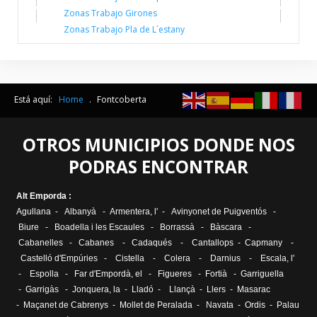
Zonas Trabajo Girones
Zonas Trabajo Pla de L´estany
Está aquí:
Home
.
Fontcoberta
OTROS MUNICIPIOS DONDE NOS
PODRAS ENCONTRAR
Alt Emporda :
Agullana
-
Albanyà
-
Armentera, l'
-
Avinyonet de Puigventós
-
Biure
-
Boadella i les Escaules
-
Borrassà
-
Bàscara
-
Cabanelles
-
Cabanes
-
Cadaqués
-
Cantallops
-
Capmany
-
Castelló d'Empúries
-
Cistella
-
Colera
-
Darnius
-
Escala, l
'
-
Espolla
-
Far d'Empordà, el
-
Figueres
-
Fortià
-
Garriguella
-
Garrigàs
-
Jonquera, la
-
Lladó
-
Llançà
-
Llers
-
Masarac
-
Maçanet de Cabrenys
-
Mollet de Peralada
-
Navata
-
Ordis
-
Palau