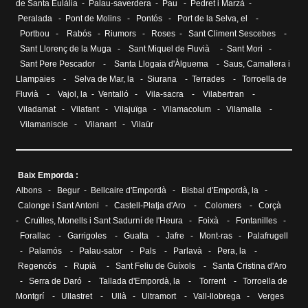
de Santa Eulàlia
- Palau-saverdera -
Pau
-
Pedret i Marzà
-
Peralada
-
Pont de Molins
-
Pontós
-
Port de la Selva, el
-
Portbou
-
Rabós
-
Riumors
-
Roses
-
Sant Climent Sescebes
-
Sant Llorenç de la Muga
-
Sant Miquel de Fluvià
-
Sant Mori
-
Sant Pere Pescador
-
Santa Llogaia d'Àlguema
-
Saus, Camallera i
Llampaies
-
Selva de Mar, la
-
Siurana
-
Terrades
-
Torroella de
Fluvià
-
Vajol, la
-
Ventalló
-
Vila-sacra
-
Vilabertran
-
Viladamat
-
Vilafant
-
Vilajuïga
-
Vilamacolum
-
Vilamalla
-
Vilamaniscle
-
Vilanant
-
Vilaür
Baix Emporda :
Albons
-
Begur
-
Bellcaire d'Empordà
-
Bisbal d'Empordà, la
-
Calonge i Sant Antoni
-
Castell-Platja d'Aro
-
Colomers
-
Corçà
-
Cruïlles, Monells i Sant Sadurní de l'Heura
-
Foixà
-
Fontanilles
-
Forallac
-
Garrigoles
-
Gualta
-
Jafre
-
Mont-ras
-
Palafrugell
-
Palamós
-
Palau-sator
-
Pals
-
Parlavà
-
Pera, la
-
Regencós
-
Rupià
-
Sant Feliu de Guíxols
-
Santa Cristina d'Aro
-
Serra de Daró
-
Tallada d'Empordà, la
-
Torrent
-
Torroella de
Montgrí
-
Ullastret
-
Ullà
-
Ultramort
-
Vall-llobrega
-
Verges