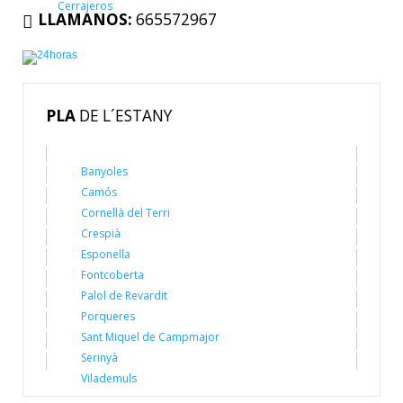
Cerrajeros
LLAMANOS:
665572967
PLA
DE L´ESTANY
Banyoles
Camós
Cornellà del Terri
Crespià
Esponella
Fontcoberta
Palol de Revardit
Porqueres
Sant Miquel de Campmajor
Serinyà
Vilademuls