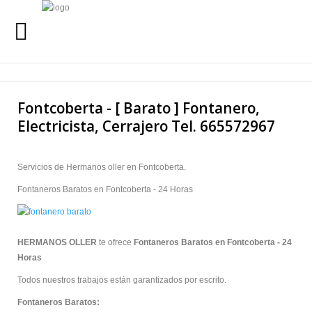
INICIO
Buscar
Fontcoberta - [ Barato ] Fontanero,
SERVICIOS
Electricista, Cerrajero Tel. 665572967
SERVICIO 24 HORAS
Servicios de Hermanos oller en Fontcoberta.
QUIENES SOMOS
Fontaneros Baratos en Fontcoberta - 24 Horas
URGENCIAS
24 HORAS
HERMANOS OLLER
te ofrece
Fontaneros Baratos en Fontcoberta - 24
LLAMANOS AL
Horas
665 57 29 67
Todos nuestros trabajos están garantizados por escrito.
Fontaneros Baratos: