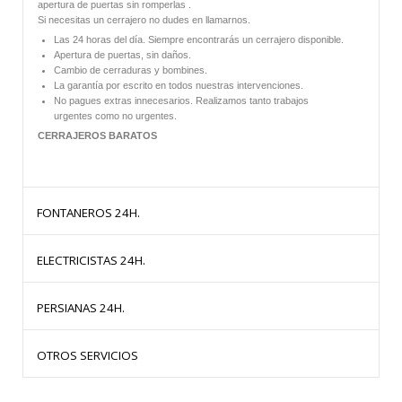
apertura de puertas sin romperlas .
Si necesitas un cerrajero no dudes en llamarnos.
Las 24 horas del día. Siempre encontrarás un cerrajero disponible.
Apertura de puertas, sin daños.
Cambio de cerraduras y bombines.
La garantía por escrito en todos nuestras intervenciones.
No pagues extras innecesarios. Realizamos tanto trabajos
urgentes como no urgentes.
CERRAJEROS BARATOS
FONTANEROS 24H.
ELECTRICISTAS 24H.
HERMANOS OLLER te ofrece
fontaneros
baratos las 24 horas del dia.
PERSIANAS 24H.
Todos nuestros trabajos están garantizados por escrito.
HERMANOS OLLER te ofrece
Electricistas
baratos las 24 horas del dia.
Fontaneros Baratos:
OTROS SERVICIOS
Todos nuestros trabajos están garantizados por escrito.
Disponemos de un equipo de profesionales que te garantizan la mejor
calidad con los mejores materiales y al mejor precio.
HERMANOS OLLER
somos especialistas en
persianas
. Ofrecemos
Electricistas Baratos:
nuestros servicios de instalación, cambio y reparación de persianas.