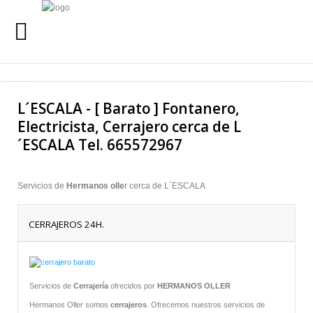
INICIO
Buscar
L´ESCALA - [ Barato ] Fontanero,
SERVICIOS
Electricista, Cerrajero cerca de L
´ESCALA Tel. 665572967
SERVICIO 24 HORAS
QUIENES SOMOS
Servicios de
Hermanos olle
r cerca de L´ESCALA
URGENCIAS
24 HORAS
CERRAJEROS 24H.
LLAMANOS AL
665 57 29 67
Servicios de
Cerrajería
ofrecidos por
HERMANOS OLLER
Hermanos Oller somos
cerrajeros
. Ofrecemos nuestros servicios de