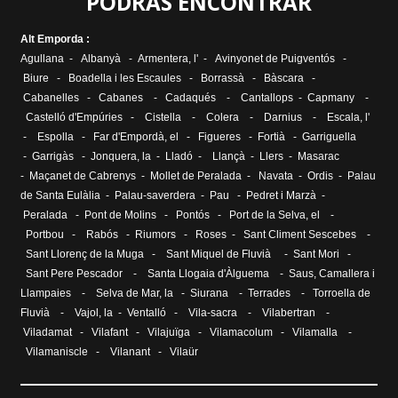
PODRAS ENCONTRAR
Alt Emporda :
Agullana
-
Albanyà
-
Armentera, l'
-
Avinyonet de Puigventós
-
Biure
-
Boadella i les Escaules
-
Borrassà
-
Bàscara
-
Cabanelles
-
Cabanes
-
Cadaqués
-
Cantallops
-
Capmany
-
Castelló d'Empúries
-
Cistella
-
Colera
-
Darnius
-
Escala, l
'
-
Espolla
-
Far d'Empordà, el
-
Figueres
-
Fortià
-
Garriguella
-
Garrigàs
-
Jonquera, la
-
Lladó
-
Llançà
-
Llers
-
Masarac
-
Maçanet de Cabrenys
-
Mollet de Peralada
-
Navata
-
Ordis
-
Palau
de Santa Eulàlia
- Palau-saverdera -
Pau
-
Pedret i Marzà
-
Peralada
-
Pont de Molins
-
Pontós
-
Port de la Selva, el
-
Portbou
-
Rabós
-
Riumors
-
Roses
-
Sant Climent Sescebes
-
Sant Llorenç de la Muga
-
Sant Miquel de Fluvià
-
Sant Mori
-
Sant Pere Pescador
-
Santa Llogaia d'Àlguema
-
Saus, Camallera i
Llampaies
-
Selva de Mar, la
-
Siurana
-
Terrades
-
Torroella de
Fluvià
-
Vajol, la
-
Ventalló
-
Vila-sacra
-
Vilabertran
-
Viladamat
-
Vilafant
-
Vilajuïga
-
Vilamacolum
-
Vilamalla
-
Vilamaniscle
-
Vilanant
-
Vilaür