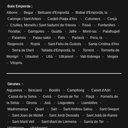
Baix Emporda :
Albons
-
Begur
-
Bellcaire d'Empordà
-
Bisbal d'Empordà, la
-
Calonge i Sant Antoni
-
Castell-Platja d'Aro
-
Colomers
-
Corçà
-
Cruïlles, Monells i Sant Sadurní de l'Heura
-
Foixà
-
Fontanilles
-
Forallac
-
Garrigoles
-
Gualta
-
Jafre
-
Mont-ras
-
Palafrugell
-
Palamós
-
Palau-sator
-
Pals
-
Parlavà
-
Pera, la
-
Regencós
-
Rupià
-
Sant Feliu de Guíxols
-
Santa Cristina d'Aro
-
Serra de Daró
-
Tallada d'Empordà, la
-
Torrent
-
Torroella de
Montgrí
-
Ullastret
-
Ullà
-
Ultramort
-
Vall-llobrega
-
Verges
-
Vilopriu
Girones :
Aiguaviva
-
Bescanó
-
Bordils
-
Campllong
-
Canet d'Adri
-
Cassà de la Selva
-
Celrà
-
Cervià de Ter
-
Flaçà
-
Fornells de
la Selva
-
Girona
-
Juià
-
Llagostera
-
Llambilles
-
Madremanya
-
Quart
-
Salt
-
Sant Andreu Salou
-
Sant Gregori
-
Sant Joan de Mollet
-
Sant Jordi Desvalls
-
Sant Julià de Ramis
-
Sant Martí Vell
-
Sant Martí de Llémena
-
Sarrià de Ter
-
Vilablareix
-
Viladasens