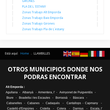
GIRONES
PLA DE L ´ESTANY
Zonas Trabajo Alt Emporda
Zonas Trabajo Baix Emporda
Zonas Trabajo Girones
Zonas Trabajo Pla de L´estany
Está aquí:
Home
.
LLAMBILLES
OTROS MUNICIPIOS DONDE NOS
PODRAS ENCONTRAR
Alt Emporda :
Agullana
-
Albanyà
-
Armentera, l'
-
Avinyonet de Puigventós
-
Biure
-
Boadella i les Escaules
-
Borrassà
-
Bàscara
-
Cabanelles
-
Cabanes
-
Cadaqués
-
Cantallops
-
Capmany
-
Castelló d'Empúries
-
Cistella
-
Colera
-
Darnius
-
Escala, l
'