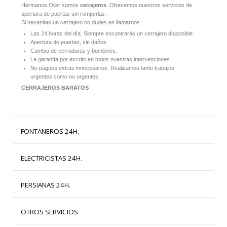
Hermanos Oller somos
cerrajeros
. Ofrecemos nuestros servicios de
LLAMANOS
apertura de puertas sin romperlas .
AL
Si necesitas un cerrajero no dudes en llamarnos.
665 57 29
Las 24 horas del día. Siempre encontrarás un cerrajero disponible.
67
Apertura de puertas, sin daños.
Cambio de cerraduras y bombines.
La garantía por escrito en todos nuestras intervenciones.
No pagues extras innecesarios. Realizamos tanto trabajos
urgentes como no urgentes.
CERRAJEROS BARATOS
FONTANEROS 24H.
ELECTRICISTAS 24H.
HERMANOS OLLER te ofrece
fontaneros
baratos las 24 horas del dia.
PERSIANAS 24H.
Todos nuestros trabajos están garantizados por escrito.
HERMANOS OLLER te ofrece
Electricistas
baratos las 24 horas del dia.
Fontaneros Baratos:
OTROS SERVICIOS
Todos nuestros trabajos están garantizados por escrito.
Disponemos de un equipo de profesionales que te garantizan la mejor
calidad con los mejores materiales y al mejor precio.