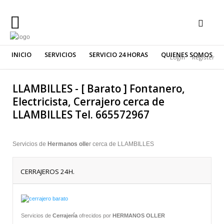
INICIO
SERVICIOS
SERVICIO 24 HORAS
QUIENES SOMOS
Login
Register
INICIO
Buscar
SERVICIOS
LLAMBILLES - [ Barato ] Fontanero,
Electricista, Cerrajero cerca de
SERVICIO
LLAMBILLES Tel. 665572967
24
HORAS
QUIENES
Servicios de
Hermanos olle
r cerca de LLAMBILLES
SOMOS
CERRAJEROS 24H.
URGENCIAS
24
HORAS
Servicios de
Cerrajería
ofrecidos por
HERMANOS OLLER