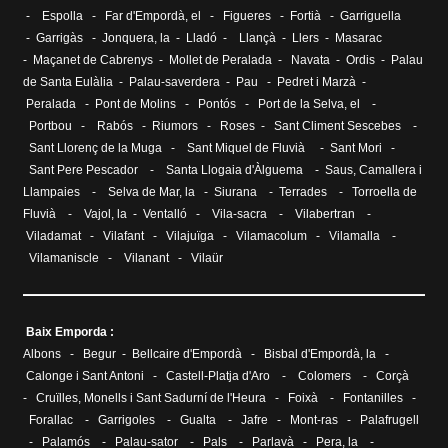
-
Espolla
-
Far d'Empordà, el
-
Figueres
-
Fortià
-
Garriguella
-
Garrigàs
-
Jonquera, la
-
Lladó
-
Llançà
-
Llers
-
Masarac
-
Maçanet de Cabrenys
-
Mollet de Peralada
-
Navata
-
Ordis
-
Palau
de Santa Eulàlia
- Palau-saverdera -
Pau
-
Pedret i Marzà
-
Peralada
-
Pont de Molins
-
Pontós
-
Port de la Selva, el
-
Portbou
-
Rabós
-
Riumors
-
Roses
-
Sant Climent Sescebes
-
Sant Llorenç de la Muga
-
Sant Miquel de Fluvià
-
Sant Mori
-
Sant Pere Pescador
-
Santa Llogaia d'Àlguema
-
Saus, Camallera i
Llampaies
-
Selva de Mar, la
-
Siurana
-
Terrades
-
Torroella de
Fluvià
-
Vajol, la
-
Ventalló
-
Vila-sacra
-
Vilabertran
-
Viladamat
-
Vilafant
-
Vilajuïga
-
Vilamacolum
-
Vilamalla
-
Vilamaniscle
-
Vilanant
-
Vilaür
Baix Emporda :
Albons
-
Begur
-
Bellcaire d'Empordà
-
Bisbal d'Empordà, la
-
Calonge i Sant Antoni
-
Castell-Platja d'Aro
-
Colomers
-
Corçà
-
Cruïlles, Monells i Sant Sadurní de l'Heura
-
Foixà
-
Fontanilles
-
Forallac
-
Garrigoles
-
Gualta
-
Jafre
-
Mont-ras
-
Palafrugell
-
Palamós
-
Palau-sator
-
Pals
-
Parlavà
-
Pera, la
-