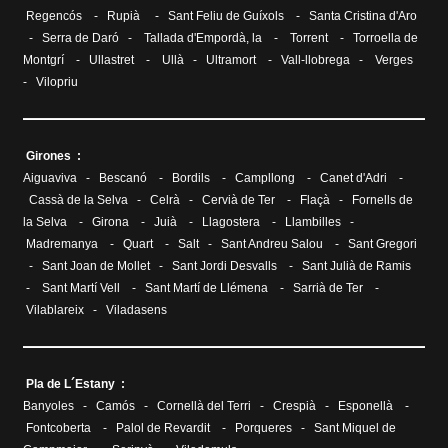
Regencós
-
Rupià
-
Sant Feliu de Guíxols
-
Santa Cristina d'Aro
-
Serra de Daró
-
Tallada d'Empordà, la
-
Torrent
-
Torroella de
Montgrí
-
Ullastret
-
Ullà
-
Ultramort
-
Vall-llobrega
-
Verges
-
Vilopriu
Girones :
Aiguaviva
-
Bescanó
-
Bordils
-
Campllong
-
Canet d'Adri
-
Cassà de la Selva
-
Celrà
-
Cervià de Ter
-
Flaçà
-
Fornells de
la Selva
-
Girona
-
Juià
-
Llagostera
-
Llambilles
-
Madremanya
-
Quart
-
Salt
-
Sant Andreu Salou
-
Sant Gregori
-
Sant Joan de Mollet
-
Sant Jordi Desvalls
-
Sant Julià de Ramis
-
Sant Martí Vell
-
Sant Martí de Llémena
-
Sarrià de Ter
-
Vilablareix
-
Viladasens
Pla de L´Estany :
Banyoles
-
Camós
-
Cornellà del Terri
-
Crespià
-
Esponellà
-
Fontcoberta
-
Palol de Revardit
-
Porqueres
-
Sant Miquel de