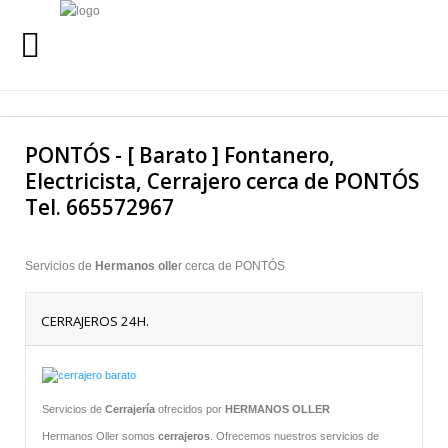
INICIO
Buscar
PONTÓS - [ Barato ] Fontanero,
SERVICIOS
Electricista, Cerrajero cerca de PONTÓS
Tel. 665572967
SERVICIO 24 HORAS
QUIENES SOMOS
Servicios de
Hermanos olle
r cerca de PONTÓS
URGENCIAS
24 HORAS
CERRAJEROS 24H.
LLAMANOS AL
665 57 29 67
Servicios de
Cerrajería
ofrecidos por
HERMANOS OLLER
Hermanos Oller somos
cerrajeros
. Ofrecemos nuestros servicios de