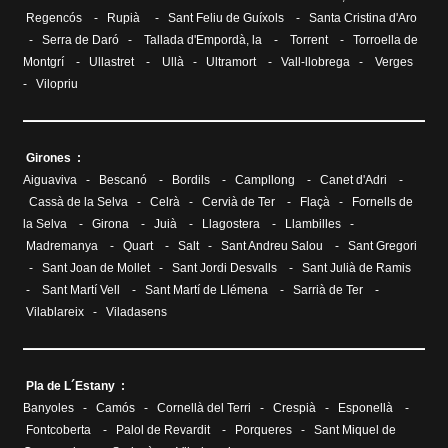
Regencós
-
Rupià
-
Sant Feliu de Guíxols
-
Santa Cristina d'Aro
-
Serra de Daró
-
Tallada d'Empordà, la
-
Torrent
-
Torroella de
Montgrí
-
Ullastret
-
Ullà
-
Ultramort
-
Vall-llobrega
-
Verges
-
Vilopriu
Girones :
Aiguaviva
-
Bescanó
-
Bordils
-
Campllong
-
Canet d'Adri
-
Cassà de la Selva
-
Celrà
-
Cervià de Ter
-
Flaçà
-
Fornells de
la Selva
-
Girona
-
Juià
-
Llagostera
-
Llambilles
-
Madremanya
-
Quart
-
Salt
-
Sant Andreu Salou
-
Sant Gregori
-
Sant Joan de Mollet
-
Sant Jordi Desvalls
-
Sant Julià de Ramis
-
Sant Martí Vell
-
Sant Martí de Llémena
-
Sarrià de Ter
-
Vilablareix
-
Viladasens
Pla de L´Estany :
Banyoles
-
Camós
-
Cornellà del Terri
-
Crespià
-
Esponellà
-
Fontcoberta
-
Palol de Revardit
-
Porqueres
-
Sant Miquel de