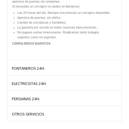
apertura de puertas sin romperlas .
Si necesitas un cerrajero no dudes en llamarnos.
Las 24 horas del día. Siempre encontrarás un cerrajero disponible.
Apertura de puertas, sin daños.
Cambio de cerraduras y bombines.
La garantía por escrito en todos nuestras intervenciones.
No pagues extras innecesarios. Realizamos tanto trabajos
urgentes como no urgentes.
CERRAJEROS BARATOS
FONTANEROS 24H.
ELECTRICISTAS 24H.
HERMANOS OLLER te ofrece
fontaneros
baratos las 24 horas del dia.
PERSIANAS 24H.
Todos nuestros trabajos están garantizados por escrito.
HERMANOS OLLER te ofrece
Electricistas
baratos las 24 horas del dia.
Fontaneros Baratos:
OTROS SERVICIOS
Todos nuestros trabajos están garantizados por escrito.
Disponemos de un equipo de profesionales que te garantizan la mejor
calidad con los mejores materiales y al mejor precio.
HERMANOS OLLER
somos especialistas en
persianas
. Ofrecemos
Electricistas Baratos:
nuestros servicios de instalación, cambio y reparación de persianas.