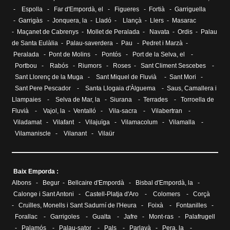
-
Espolla
-
Far d'Empordà, el
-
Figueres
-
Fortià
-
Garriguella
-
Garrigàs
-
Jonquera, la
-
Lladó
-
Llançà
-
Llers
-
Masarac
-
Maçanet de Cabrenys
-
Mollet de Peralada
-
Navata
-
Ordis
-
Palau
de Santa Eulàlia
- Palau-saverdera -
Pau
-
Pedret i Marzà
-
Peralada
-
Pont de Molins
-
Pontós
-
Port de la Selva, el
-
Portbou
-
Rabós
-
Riumors
-
Roses
-
Sant Climent Sescebes
-
Sant Llorenç de la Muga
-
Sant Miquel de Fluvià
-
Sant Mori
-
Sant Pere Pescador
-
Santa Llogaia d'Àlguema
-
Saus, Camallera i
Llampaies
-
Selva de Mar, la
-
Siurana
-
Terrades
-
Torroella de
Fluvià
-
Vajol, la
-
Ventalló
-
Vila-sacra
-
Vilabertran
-
Viladamat
-
Vilafant
-
Vilajuïga
-
Vilamacolum
-
Vilamalla
-
Vilamaniscle
-
Vilanant
-
Vilaür
Baix Emporda :
Albons
-
Begur
-
Bellcaire d'Empordà
-
Bisbal d'Empordà, la
-
Calonge i Sant Antoni
-
Castell-Platja d'Aro
-
Colomers
-
Corçà
-
Cruïlles, Monells i Sant Sadurní de l'Heura
-
Foixà
-
Fontanilles
-
Forallac
-
Garrigoles
-
Gualta
-
Jafre
-
Mont-ras
-
Palafrugell
-
Palamós
-
Palau-sator
-
Pals
-
Parlavà
-
Pera, la
-