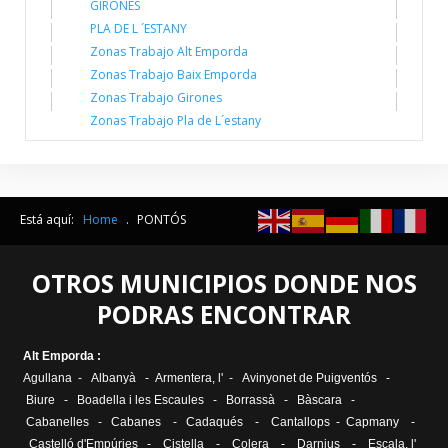
GIRONES
PLA DE L ´ESTANY
Zonas Trabajo Alt Emporda
Zonas Trabajo Baix Emporda
Zonas Trabajo Girones
Zonas Trabajo Pla de L´estany
Está aquí:
Home
.
PONTÓS
OTROS MUNICIPIOS DONDE NOS
PODRAS ENCONTRAR
Alt Emporda :
Agullana
-
Albanyà
-
Armentera, l'
-
Avinyonet de Puigventós
-
Biure
-
Boadella i les Escaules
-
Borrassà
-
Bàscara
-
Cabanelles
-
Cabanes
-
Cadaqués
-
Cantallops
-
Capmany
-
Castelló d'Empúries
-
Cistella
-
Colera
-
Darnius
-
Escala, l
'