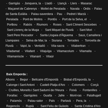
-
Garrigàs
-
Jonquera, la
-
Lladó
-
Llançà
-
Llers
-
Masarac
-
Maçanet de Cabrenys
-
Mollet de Peralada
-
Navata
-
Ordis
-
Palau
de Santa Eulàlia
- Palau-saverdera -
Pau
-
Pedret i Marzà
-
Peralada
-
Pont de Molins
-
Pontós
-
Port de la Selva, el
-
Portbou
-
Rabós
-
Riumors
-
Roses
-
Sant Climent Sescebes
-
Sant Llorenç de la Muga
-
Sant Miquel de Fluvià
-
Sant Mori
-
Sant Pere Pescador
-
Santa Llogaia d'Àlguema
-
Saus, Camallera i
Llampaies
-
Selva de Mar, la
-
Siurana
-
Terrades
-
Torroella de
Fluvià
-
Vajol, la
-
Ventalló
-
Vila-sacra
-
Vilabertran
-
Viladamat
-
Vilafant
-
Vilajuïga
-
Vilamacolum
-
Vilamalla
-
Vilamaniscle
-
Vilanant
-
Vilaür
Baix Emporda :
Albons
-
Begur
-
Bellcaire d'Empordà
-
Bisbal d'Empordà, la
-
Calonge i Sant Antoni
-
Castell-Platja d'Aro
-
Colomers
-
Corçà
-
Cruïlles, Monells i Sant Sadurní de l'Heura
-
Foixà
-
Fontanilles
-
Forallac
-
Garrigoles
-
Gualta
-
Jafre
-
Mont-ras
-
Palafrugell
-
Palamós
-
Palau-sator
-
Pals
-
Parlavà
-
Pera, la
-
Regencós
-
Rupià
-
Sant Feliu de Guíxols
-
Santa Cristina d'Aro