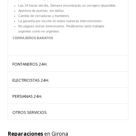
Las 24 horas del día. Siempre encontrarás un cerrajero disponible.
Apertura de puertas, sin daños.
Cambio de cerraduras y bombines.
La garantía por escrito en todos nuestras intervenciones.
No pagues extras innecesarios. Realizamos tanto trabajos
urgentes como no urgentes.
CERRAJEROS BARATOS
FONTANEROS 24H.
ELECTRICISTAS 24H.
HERMANOS OLLER te ofrece
fontaneros
baratos las 24 horas del dia.
PERSIANAS 24H.
Todos nuestros trabajos están garantizados por escrito.
HERMANOS OLLER te ofrece
Electricistas
baratos las 24 horas del dia.
Fontaneros Baratos:
OTROS SERVICIOS
Todos nuestros trabajos están garantizados por escrito.
Disponemos de un equipo de profesionales que te garantizan la mejor
calidad con los mejores materiales y al mejor precio.
HERMANOS OLLER
somos especialistas en
persianas
. Ofrecemos
Electricistas Baratos:
nuestros servicios de instalación, cambio y reparación de persianas.
Fontaneros 24 horas:
Disponemos de un equipo de profesionales que te garantizan la mejor
Reparaciones
en Girona
Desde
HERMANOS OLLER
le ofrecemos el mejor equipo de