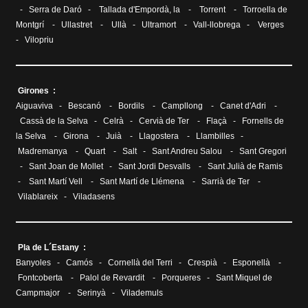
-
Serra de Daró
-
Tallada d'Empordà, la
-
Torrent
-
Torroella de
Montgrí
-
Ullastret
-
Ullà
-
Ultramort
-
Vall-llobrega
-
Verges
-
Vilopriu
Girones :
Aiguaviva
-
Bescanó
-
Bordils
-
Campllong
-
Canet d'Adri
-
Cassà de la Selva
-
Celrà
-
Cervià de Ter
-
Flaçà
-
Fornells de
la Selva
-
Girona
-
Juià
-
Llagostera
-
Llambilles
-
Madremanya
-
Quart
-
Salt
-
Sant Andreu Salou
-
Sant Gregori
-
Sant Joan de Mollet
-
Sant Jordi Desvalls
-
Sant Julià de Ramis
-
Sant Martí Vell
-
Sant Martí de Llémena
-
Sarrià de Ter
-
Vilablareix
-
Viladasens
Pla de L´Estany :
Banyoles
-
Camós
-
Cornellà del Terri
-
Crespià
-
Esponellà
-
Fontcoberta
-
Palol de Revardit
-
Porqueres
-
Sant Miquel de
Campmajor
-
Serinyà
-
Vilademuls