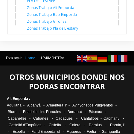
PLA DE L ´ESTANY
Zonas Trabajo Alt Emporda
Zonas Trabajo Baix Emporda
Zonas Trabajo Girones
Zonas Trabajo Pla de L´estany
Está aquí:
Home
.
L´ARMENTERA
OTROS MUNICIPIOS DONDE NOS
PODRAS ENCONTRAR
Alt Emporda :
Agullana
-
Albanyà
-
Armentera, l'
-
Avinyonet de Puigventós
-
Biure
-
Boadella i les Escaules
-
Borrassà
-
Bàscara
-
Cabanelles
-
Cabanes
-
Cadaqués
-
Cantallops
-
Capmany
-
Castelló d'Empúries
-
Cistella
-
Colera
-
Darnius
-
Escala, l
'
-
Espolla
-
Far d'Empordà, el
-
Figueres
-
Fortià
-
Garriguella