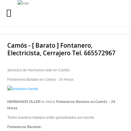
INICIO
Buscar
Camós - [ Barato ] Fontanero,
SERVICIOS
Electricista, Cerrajero Tel. 665572967
SERVICIO 24 HORAS
Servicios de Hermanos oller en Camós.
QUIENES SOMOS
Fontaneros Baratos en Camós - 24 Horas
URGENCIAS
24 HORAS
HERMANOS OLLER
te ofrece
Fontaneros Baratos en Camós - 24
LLAMANOS AL
Horas
665 57 29 67
Todos nuestros trabajos están garantizados por escrito.
Fontaneros Baratos: