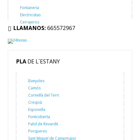
Fontaneria
Reparación de Fontanería Alt Emporda
Electricistas
Reparaciones Eléctricas Alt Emporda
Reparación de Fontanería Baix Emporda
Cerrajeros
LLAMANOS:
Reparaciones de Cerrajería en Alt Empordà
665572967
Reparaciones Eléctricas Baix Emporda
Reparación de Fontanería Girones
Reparaciones de Cerrajería en Baix Empordà
Reparaciones Eléctricas Girones
Reparación de Fontanería Pla de L´estany
Reparaciones de Cerrajería en Girones
Reparaciones Eléctricas en el Plà de L´Estany
Reparaciones de Cerrajería en Plà de L´Estany
PLA
DE L´ESTANY
Banyoles
Camós
Cornellà del Terri
Crespià
Esponella
Fontcoberta
Palol de Revardit
Porqueres
Sant Miquel de Campmajor