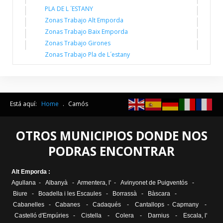
PLA DE L ´ESTANY
Zonas Trabajo Alt Emporda
Zonas Trabajo Baix Emporda
Zonas Trabajo Girones
Zonas Trabajo Pla de L´estany
Está aquí:
Home
.
Camós
OTROS MUNICIPIOS DONDE NOS
PODRAS ENCONTRAR
Alt Emporda :
Agullana
-
Albanyà
-
Armentera, l'
-
Avinyonet de Puigventós
-
Biure
-
Boadella i les Escaules
-
Borrassà
-
Bàscara
-
Cabanelles
-
Cabanes
-
Cadaqués
-
Cantallops
-
Capmany
-
Castelló d'Empúries
-
Cistella
-
Colera
-
Darnius
-
Escala, l
'