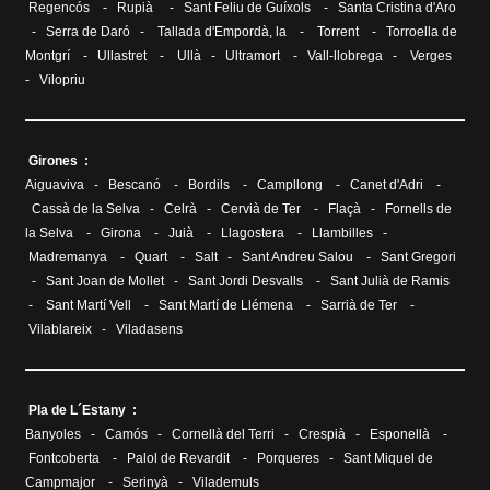
Regencós
-
Rupià
-
Sant Feliu de Guíxols
-
Santa Cristina d'Aro
-
Serra de Daró
-
Tallada d'Empordà, la
-
Torrent
-
Torroella de
Montgrí
-
Ullastret
-
Ullà
-
Ultramort
-
Vall-llobrega
-
Verges
-
Vilopriu
Girones :
Aiguaviva
-
Bescanó
-
Bordils
-
Campllong
-
Canet d'Adri
-
Cassà de la Selva
-
Celrà
-
Cervià de Ter
-
Flaçà
-
Fornells de
la Selva
-
Girona
-
Juià
-
Llagostera
-
Llambilles
-
Madremanya
-
Quart
-
Salt
-
Sant Andreu Salou
-
Sant Gregori
-
Sant Joan de Mollet
-
Sant Jordi Desvalls
-
Sant Julià de Ramis
-
Sant Martí Vell
-
Sant Martí de Llémena
-
Sarrià de Ter
-
Vilablareix
-
Viladasens
Pla de L´Estany :
Banyoles
-
Camós
-
Cornellà del Terri
-
Crespià
-
Esponellà
-
Fontcoberta
-
Palol de Revardit
-
Porqueres
-
Sant Miquel de
Campmajor
-
Serinyà
-
Vilademuls