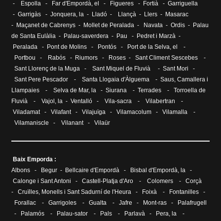
-
Espolla
-
Far d'Empordà, el
-
Figueres
-
Fortià
-
Garriguella
-
Garrigàs
-
Jonquera, la
-
Lladó
-
Llançà
-
Llers
-
Masarac
-
Maçanet de Cabrenys
-
Mollet de Peralada
-
Navata
-
Ordis
-
Palau
de Santa Eulàlia
- Palau-saverdera -
Pau
-
Pedret i Marzà
-
Peralada
-
Pont de Molins
-
Pontós
-
Port de la Selva, el
-
Portbou
-
Rabós
-
Riumors
-
Roses
-
Sant Climent Sescebes
-
Sant Llorenç de la Muga
-
Sant Miquel de Fluvià
-
Sant Mori
-
Sant Pere Pescador
-
Santa Llogaia d'Àlguema
-
Saus, Camallera i
Llampaies
-
Selva de Mar, la
-
Siurana
-
Terrades
-
Torroella de
Fluvià
-
Vajol, la
-
Ventalló
-
Vila-sacra
-
Vilabertran
-
Viladamat
-
Vilafant
-
Vilajuïga
-
Vilamacolum
-
Vilamalla
-
Vilamaniscle
-
Vilanant
-
Vilaür
Baix Emporda :
Albons
-
Begur
-
Bellcaire d'Empordà
-
Bisbal d'Empordà, la
-
Calonge i Sant Antoni
-
Castell-Platja d'Aro
-
Colomers
-
Corçà
-
Cruïlles, Monells i Sant Sadurní de l'Heura
-
Foixà
-
Fontanilles
-
Forallac
-
Garrigoles
-
Gualta
-
Jafre
-
Mont-ras
-
Palafrugell
-
Palamós
-
Palau-sator
-
Pals
-
Parlavà
-
Pera, la
-