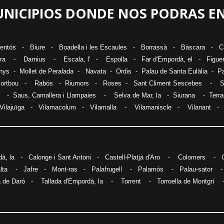
NICIPIOS DONDE NOS PODRAS 
ventós
-
Biure
-
Boadella i les Escaules
-
Borrassà
-
Bàscara
-
C
ra
-
Darnius
-
Escala, l
' -
Espolla
-
Far d'Empordà, el
-
Figue
nys
-
Mollet de Peralada
-
Navata
-
Ordis
-
Palau de Santa Eulàlia
- Pa
ortbou
-
Rabós
-
Riumors
-
Roses
-
Sant Climent Sescebes
-
S
-
Saus, Camallera i Llampaies
-
Selva de Mar, la
-
Siurana
-
Terr
Vilajuïga
-
Vilamacolum
-
Vilamalla
-
Vilamaniscle
-
Vilanant
à, la
-
Calonge i Sant Antoni
-
Castell-Platja d'Aro
-
Colomers
-
lta
-
Jafre
-
Mont-ras
-
Palafrugell
-
Palamós
-
Palau-sator
a de Daró
-
Tallada d'Empordà, la
-
Torrent
-
Torroella de Montgrí