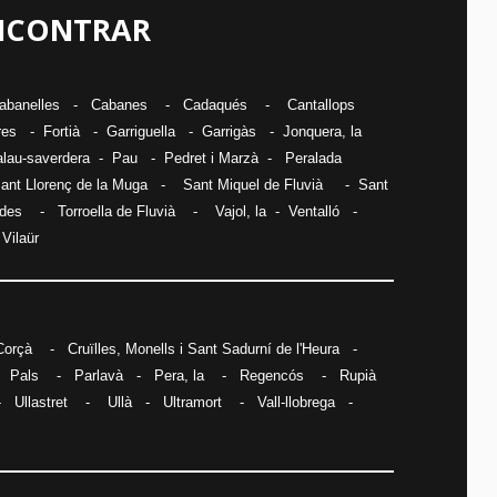
ENCONTRAR
abanelles
-
Cabanes
-
Cadaqués
-
Cantallops
res
-
Fortià
-
Garriguella
-
Garrigàs
-
Jonquera, la
lau-saverdera -
Pau
-
Pedret i Marzà
-
Peralada
ant Llorenç de la Muga
-
Sant Miquel de Fluvià
-
Sant
ades
-
Torroella de Fluvià
-
Vajol, la
-
Ventalló
-
-
Vilaür
Corçà
-
Cruïlles, Monells i Sant Sadurní de l'Heura
-
-
Pals
-
Parlavà
-
Pera, la
-
Regencós
-
Rupià
-
Ullastret
-
Ullà
-
Ultramort
-
Vall-llobrega
-