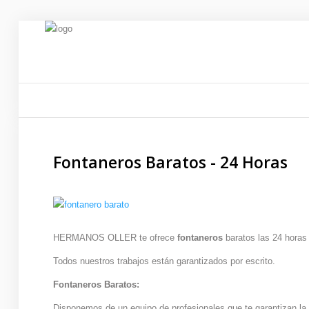
INICIO
SERVICIOS
Fontaneros Baratos - 24 Horas
SERVICIO 24 HORAS
QUIENES SOMOS
URGENCIAS
24 HORAS
HERMANOS OLLER te ofrece
fontaneros
baratos las 24 horas 
Todos nuestros trabajos están garantizados por escrito.
LLAMANOS AL
Fontaneros Baratos:
665 57 29 67
Disponemos de un equipo de profesionales que te garantizan la m