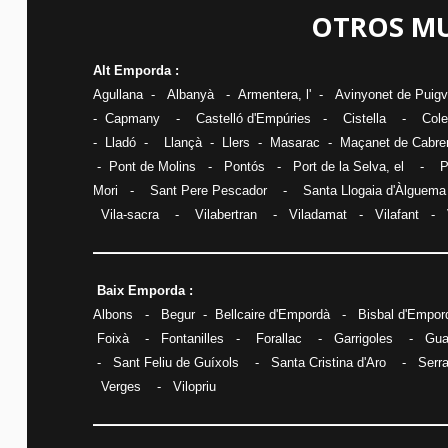
OTROS MU
Alt Emporda :
Agullana
-
Albanyà
-
Armentera, l'
-
Avinyonet de Puig
-
Capmany
-
Castelló d'Empúries
-
Cistella
-
Cole
-
Lladó
-
Llançà
-
Llers
-
Masarac
-
Maçanet de Cabre
-
Pont de Molins
-
Pontós
-
Port de la Selva, el
-
P
Mori
-
Sant Pere Pescador
-
Santa Llogaia d'Àlguema
Vila-sacra
-
Vilabertran
-
Viladamat
-
Vilafant
-
Baix Emporda :
Albons
-
Begur
-
Bellcaire d'Empordà
-
Bisbal d'Empord
Foixà
-
Fontanilles
-
Forallac
-
Garrigoles
-
Gua
-
Sant Feliu de Guíxols
-
Santa Cristina d'Aro
-
Serr
Verges
-
Vilopriu