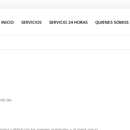
INICIO
SERVICIOS
SERVICIO 24 HORAS
QUIENES SOMOS
Buscar
del dia.
ejor calidad con los mejores materiales y al mejor precio.