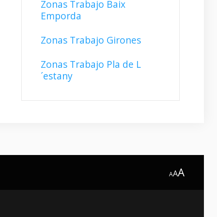
Zonas Trabajo Baix
Emporda
Zonas Trabajo Girones
Zonas Trabajo Pla de L
´estany
A
A
A