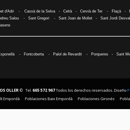
et d'Adri
-
Cassà de la Selva
-
Celrà
-
Cervià de Ter
-
Flaçà
-
ndreu Salou
-
Sant Gregori
-
Sant Joan de Mollet
-
Sant Jordi Desva
dasens
sponellà
-
Fontcoberta
-
Palol de Revardit
-
Porqueres
-
Sant Mi
OS OLLER ©
Tel.
665 572 967
Todos los derechos reservados. Diseño
P
Alt Empordà
Poblaciones Baix Empordà
Poblaciones Gironés
Pobla