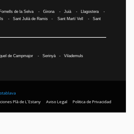
Fornells de la Selva
-
Girona
-
Juià
-
Llagostera
-
lls
-
Sant Julià de Ramis
-
Sant Martí Vell
-
Sant
quel de Campmajor
-
Serinyà
-
Vilademuls
otablava
ciones Plà de L´Estany
Aviso Legal
Politica de Privacidad