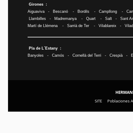
Girones :
Aiguaviva
-
Bescanó
-
Bordils
-
Campllong
-
Can
Llambilles
-
Madremanya
-
Quart
-
Salt
-
Sant A
Martí de Llémena
-
Sarrià de Ter
-
Vilablareix
-
Vila
Pla de L´Estany :
Banyoles
-
Camós
-
Cornellà del Terri
-
Crespià
-
E
HERMAN
SITE
Poblaciones 